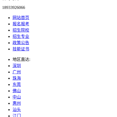
18933926066
网站首页
报名报考
招生院校
招生专业
政策公告
技能证书
地区直达:
深圳
广州
珠海
东莞
佛山
中山
惠州
汕头
江门