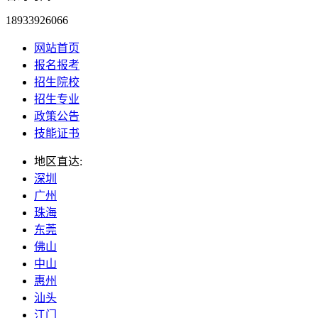
18933926066
网站首页
报名报考
招生院校
招生专业
政策公告
技能证书
地区直达:
深圳
广州
珠海
东莞
佛山
中山
惠州
汕头
江门