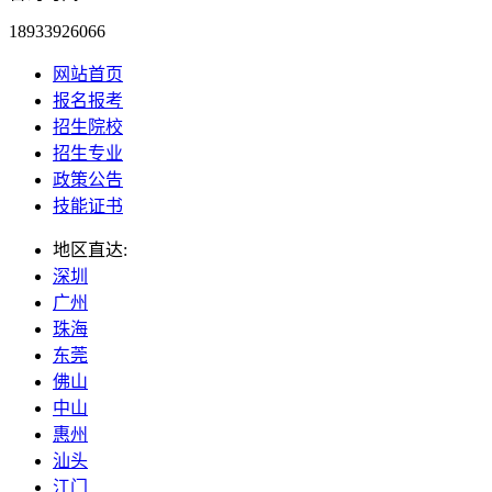
18933926066
网站首页
报名报考
招生院校
招生专业
政策公告
技能证书
地区直达:
深圳
广州
珠海
东莞
佛山
中山
惠州
汕头
江门