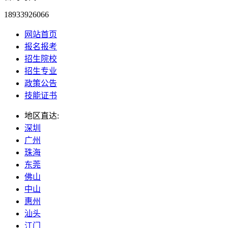
18933926066
网站首页
报名报考
招生院校
招生专业
政策公告
技能证书
地区直达:
深圳
广州
珠海
东莞
佛山
中山
惠州
汕头
江门