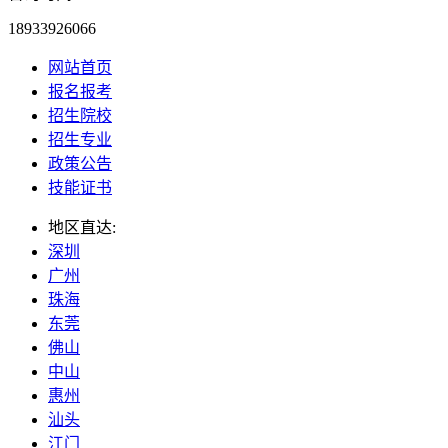
18933926066
网站首页
报名报考
招生院校
招生专业
政策公告
技能证书
地区直达:
深圳
广州
珠海
东莞
佛山
中山
惠州
汕头
江门