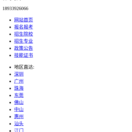
18933926066
网站首页
报名报考
招生院校
招生专业
政策公告
技能证书
地区直达:
深圳
广州
珠海
东莞
佛山
中山
惠州
汕头
江门