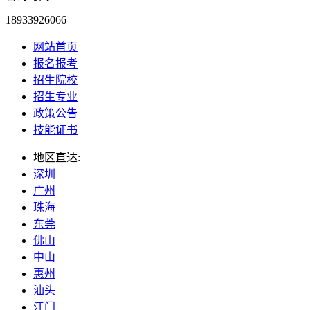
18933926066
网站首页
报名报考
招生院校
招生专业
政策公告
技能证书
地区直达:
深圳
广州
珠海
东莞
佛山
中山
惠州
汕头
江门