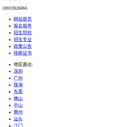
18933926066
网站首页
报名报考
招生院校
招生专业
政策公告
技能证书
地区直达:
深圳
广州
珠海
东莞
佛山
中山
惠州
汕头
江门