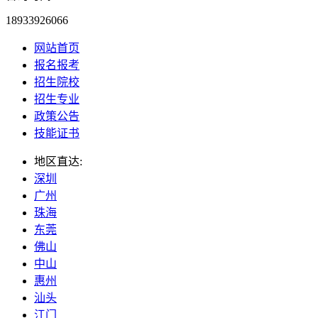
18933926066
网站首页
报名报考
招生院校
招生专业
政策公告
技能证书
地区直达:
深圳
广州
珠海
东莞
佛山
中山
惠州
汕头
江门