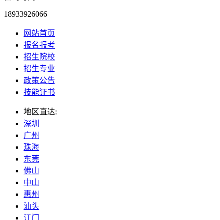
18933926066
网站首页
报名报考
招生院校
招生专业
政策公告
技能证书
地区直达:
深圳
广州
珠海
东莞
佛山
中山
惠州
汕头
江门