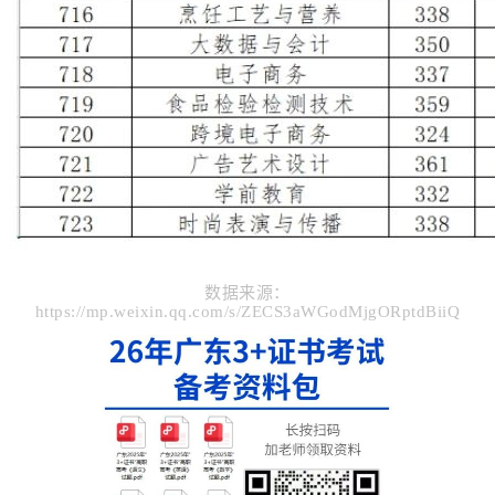
数据来源：
https://mp.weixin.qq.com/s/ZECS3aWGodMjgORptdBiiQ