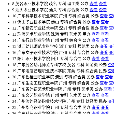
8
茂名职业技术学院
茂名
专科
理工类
公办
查看
查看
9
汕头职业技术学院
汕头
专科
综合类
公办
查看
查看
10
广东科学技术职业学院
广州
专科
综合类
公办
查看
查
11
佛山职业技术学院
佛山
专科
综合类
公办
查看
查看
12
广东新安职业技术学院
深圳
专科
综合性
民办
查看
查
13
珠海艺术职业学院
珠海
专科
艺术类
民办
查看
查看
14
广东行政职业学院
广州
专科
综合性
公办
查看
查看
15
湛江幼儿师范专科学校
湛江
专科
师范类
公办
查看
查
16
广东女子职业技术学院
广州
专科
综合性
公办
查看
查
17
阳江职业技术学院
阳江
专科
综合性
公办
查看
查看
18
广东茂名幼儿师范专科学校
茂名
专科
师范类
公办
查
19
广东酒店管理职业技术学院
东莞
专科
综合类
民办
查
20
广东碧桂园职业学院
清远
专科
综合类
民办
查看
查看
21
广东生态工程职业学院
广州
专科
综合类
公办
查看
查
22
广东省外语艺术职业学院
广州
专科
艺术类
公办
查看
23
广东文艺职业学院
广州
专科
艺术类
公办
查看
查看
24
广州涉外经济职业技术学院
广州
专科
财经类
民办
查
25
广州华商职业学院
广州
专科
综合类
民办
查看
查看
26
广东科贸职业学院
清远
专科
综合类
公办
查看
查看