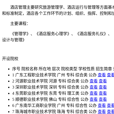
酒店管理主要研究旅游管理学、酒店运行与管理等方面基本
和标准制定，酒店各个工作环节的计划、组织、指挥、控制和协调
主要课程：
《管理学》、《酒店服务心理学》、《酒店服务礼仪》、《
设计与管理》
开设院校
序号
院校名称
所在地
层次
院校类型
学校性质
招生简章
1
广东工程职业技术学院
广州
专科
综合类
公办
查看
查
2
河源职业技术学院
河源
专科
综合类
公办
查看
查看
3
深圳职业技术学院
深圳
专科
综合类
公办
查看
查看
4
东莞职业技术学院
东莞
专科
理工类
公办
查看
查看
5
顺德职业技术学院
佛山
专科
综合性
公办
查看
查看
6
广东南华工商职业学院
广州
专科
综合性
公办
查看
查
7
珠海城市职业技术学院
珠海
专科
综合类
公办
查看
查