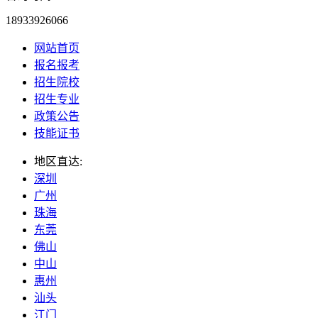
18933926066
网站首页
报名报考
招生院校
招生专业
政策公告
技能证书
地区直达:
深圳
广州
珠海
东莞
佛山
中山
惠州
汕头
江门