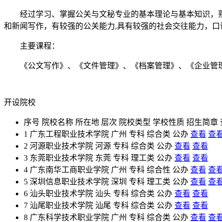
经过学习、掌握公关与文秘专业的基本理论与基本知识，熟
和新闻写作，有较强的公关能力,具有较强的社会交往能力，口
主要课程：
《公文写作》、《文件管理》、《档案管理》、《企业管理
开设院校
序号
院校名称
所在地
层次
院校类型
学校性质
招生简章
1
广东工程职业技术学院
广州
专科
综合类
公办
查看
查
2
河源职业技术学院
河源
专科
综合类
公办
查看
查看
3
东莞职业技术学院
东莞
专科
理工类
公办
查看
查看
4
广东南华工商职业学院
广州
专科
综合性
公办
查看
查
5
深圳信息职业技术学院
深圳
专科
理工类
公办
查看
查
6
汕头职业技术学院
汕头
专科
综合类
公办
查看
查看
7
汕尾职业技术学院
汕尾
专科
综合类
公办
查看
查看
8
广东科学技术职业学院
广州
专科
综合类
公办
查看
查