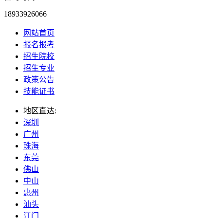
18933926066
网站首页
报名报考
招生院校
招生专业
政策公告
技能证书
地区直达:
深圳
广州
珠海
东莞
佛山
中山
惠州
汕头
江门