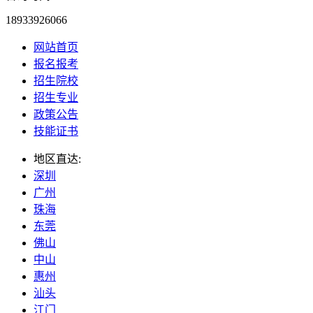
18933926066
网站首页
报名报考
招生院校
招生专业
政策公告
技能证书
地区直达:
深圳
广州
珠海
东莞
佛山
中山
惠州
汕头
江门