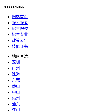
18933926066
网站首页
报名报考
招生院校
招生专业
政策公告
技能证书
地区直达:
深圳
广州
珠海
东莞
佛山
中山
惠州
汕头
江门